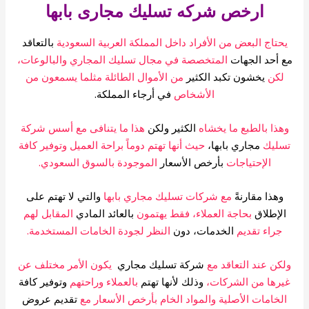
ارخص شركه تسليك مجارى بابها
حتاج البعض من الأفراد داخل المملكة العربية السعودية
بالتعاقد
 أحد الجهات
المتخصصة في مجال تسليك المجاري والبالوعات،
لكن
يخشون تكبد الكثير
من الأموال الطائلة مثلما يسمعون من
الأشخاص
في أرجاء المملكة.
هذا بالطبع ما يخشاه
الكثير ولكن
هذا ما يتنافى مع أسس شركة
سليك
مجاري بابها،
حيث أنها تهتم دوماً براحة العميل وتوفير كافة
الإحتياجات
بأرخص الأسعار
الموجودة بالسوق السعودي.
وهذا مقارنةً
مع شركات تسليك مجاري بابها
والتي لا تهتم على
الإطلاق
بحاجة العملاء، فقط يهتمون
بالعائد المادي
المقابل لهم
جراء تقديم
الخدمات، دون
النظر لجودة الخامات المستخدمة.
كن عند التعاقد مع
شركة تسليك مجاري
يكون الأمر مختلف عن
يرها من الشركات،
وذلك لأنها تهتم
بالعملاء وراحتهم
وتوفير كافة
لخامات الأصلية والمواد الخام بأرخص الأسعار مع
تقديم عروض