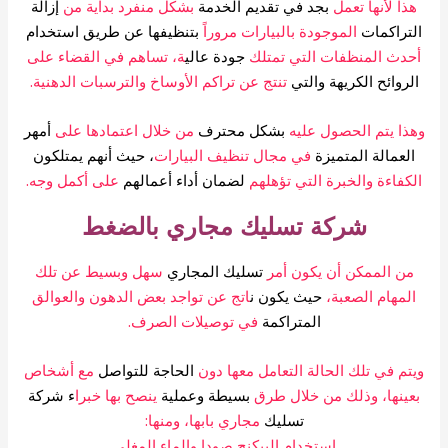
ذا لأنها تعمل
بجد في تقديم الخدمة
بشكل منفرد بداية من
إزالة
تراكمات
الموجودة بالبيارات مروراً
بتنظيفها عن طريق
استخدام
حدث المنظفات التي تمتلك
جودة عالي
ة، تساهم في القضاء على
لروائح الكريهة والتي
تنتج عن تراكم الأوساخ والترسبات الدهنية.
ذا يتم الحصول عليه
بشكل محترف
من خلال اعتمادها على
أمهر
العمالة المتميزة
في مجال تنظيف البيارات
، حيث أنهم
يمتلكون
كفاءة والخبرة التي تؤهلهم
لضمان أداء أعمالهم
على أكمل وجه.
شركة تسليك مجاري بالضغط
من الممكن أن يكون أمر
تسليك المجاري
سهل وبسيط عن تلك
لمهام الصعبة،
حيث يكون ن
اتج عن تواجد بعض الدهون والعوالق
المتراكمة
في توصيلات الصرف.
تم في تلك الحالة التعامل معها دون
الحاجة للتواصل
مع أشخاص
عينها، وذلك من خلال طرق
بسيطة وعملية
ينصح بها خبرا
ء شركة
تسليك
مجاري بابها، ومنها:
استخدام البيكنج صودا والماء المغلي