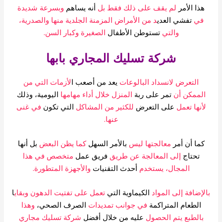
هذا الأمر
لم يقف على ذلك فقط بل
أنه يساهم
وبسرعة شديدة
في
تفشي العدي
د من الأمراض المزمنة الجلدية منها والصدرية،
والتي
تستوطن الأطفال
الصغيرة وكبار السن.
شركة تسليك المجاري بابها
التعرض لانسداد البالوعات
يعد من أصعب ا
لأزمات التي من
الممكن أن
تمر على ربة
المنزل خلال أداء مهامها
اليومية، وذلك
أنها تعمل
على التعرض
للكثير من المشاكل
التي تكون
في غنى
عنها.
كما أن أمر
معالجتها ليس
بالأمر السهل
كما يظن البعض
بل أنها
تحتاج
إلى المعالجة عن طريق
فريق عمل
متخصص في هذا
المجال، يستخدم
أحدث التقنيات
والأجهزة المتطورة.
لإضافة إلى المواد
الكيماوية التي
تعمل على تفتيت الدهون وبقاي
ا
الطعام المتراكمة
في جوانب تمديدات
الصرف الصحي،
وهذا
بالطبع يتم الحصول
عليه من خلال أفضل
شركة تسليك مجاري