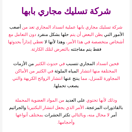
شركة تسليك مجاري بابها
ركة تسليك مجاري بابها عملية انسداد المجاري تعد من
أصعب
لأمور التي
يظن البعض أن يتم
حلها بشكل منفرد
دون التعامل مع
شخاص متخصصة في هذا الأمر،
وهذا لأنها لا
تعطي إنذاراً بحدوثها
فقط يتم مفاجئته
بالتعرض لتلك الكارثة.
فحين انسداد
المجاري تتسبب
في حدوث الكثير
من الأزمات
المختلفة منها انتشار ا
لمياه الملوثة
في الكثير من الأماكن
المجاورة للمنزل، مما
ينتج عنها
انتشار الروائح الكريهة والتي
يصعب تحملها.
وذلك لأنها تحتوي
على العديد
من المواد العضوية المحملة
القاذورات المزعجة،
الأمر الذي يجعل انتشار البكتيريا
والجراثيم
أمر
لا محال منه، وبالتالي
تكثر الحشرات
بمختلف أنواعها
وأحجامها.