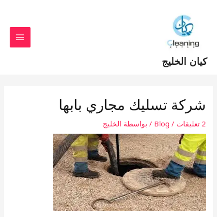
MAIN
naviga
MENU
وى
ان الخليج
ركة تسليك مجاري بابها
/
Blog
/ بواسطة
الخليج