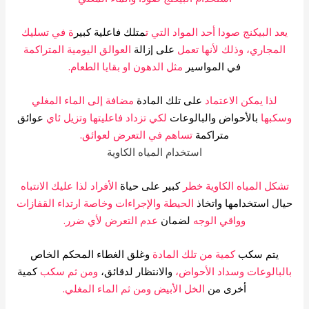
عد البيكنج صودا أحد المواد التي ت
متلك فاعلية كبير
ة في تسليك
المجاري، وذلك لأنها تعمل
على إزالة
العوالق اليومية المتراكمة
في المواسير
مثل الدهون او بقايا الطعام.
لذا يمكن الاعتماد
على تلك المادة
مضافة إلى الماء المغلي
سكبها
بالأحواض والبالوعات
لكي تزداد فاعليتها وتزيل ئاي
عوائق
متراكمة
تساهم في التعرض لعوائق.
استخدام المياه الكاوية
شكل المياه الكاوية خطر
كبير على حياة
الأفراد لذا عليك الانتباه
ال استخدامها واتخاذ
الحيطة والإجراءات وخاصة ارتداء القفازات
وواقي الوجه
لضمان
عدم التعرض لأي ضرر.
يتم سكب
كمية من تلك المادة
وغلق الغطاء المحكم الخاص
لبالوعات وسداد الأحواض،
والانتظار لدقائق،
ومن ثم سكب
كمية
أخرى من
الخل الأبيض ومن ثم الماء المغلي.