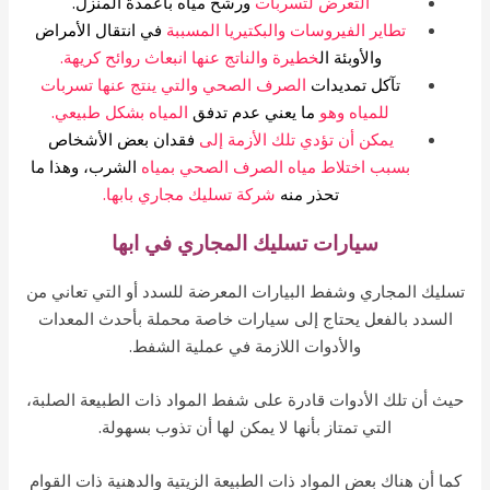
التعرض لتسربات
ورشح مياه بأعمدة المنزل.
تطاير الفيروسات والبكتيريا المسببة
في انتقال الأمراض
والأوبئة ال
خطيرة والناتج عنها انبعاث روائح كريهة.
تآكل تمديدات
الصرف الصحي والتي ينتج عنها تسربات
للمياه وهو
ما يعني عدم تدفق
المياه بشكل طبيعي.
يمكن أن تؤدي تلك الأزمة إلى
فقدان بعض الأشخاص
بسبب اختلاط مياه الصرف الصحي بمياه
الشرب، وهذا ما
تحذر منه
شركة تسليك مجاري بابها.
سيارات تسليك المجاري في ابها
ليك المجاري وشفط البيارات المعرضة للسدد أو التي تعاني من
السدد بالفعل يحتاج إلى سيارات خاصة محملة بأحدث المعدات
والأدوات اللازمة في عملية الشفط.
ث أن تلك الأدوات قادرة على شفط المواد ذات الطبيعة الصلبة،
التي تمتاز بأنها لا يمكن لها أن تذوب بسهولة.
ا أن هناك بعض المواد ذات الطبيعة الزيتية والدهنية ذات القوام