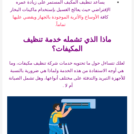
يساعد تنظيف المكيف المستمر على زيادة عمره
الإفتراضي حيث يعالج الغسيل بإستخدام ماكينات البخار
كافة
الأوساخ والأتربة الموجودة بالجهاز ويقضي عليها
تماماً.
ماذا الذي تشمله خدمة تنظيف
المكيفات؟
لعلك تتساءل حول ما تحتويه خدمات شركة تنظيف مكيفات، وما
هي أوجه الاستفادة من هذه الخدمة ولماذا هي ضرورية بالنسبة
للأجهزة التبريد والتدفئة على مختلف أنواعها، وهل تشمل الصيانة
أم لا .