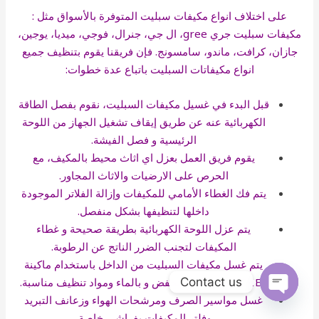
على اختلاف انواع مكيفات سبليت المتوفرة بالأسواق مثل :
مكيفات سبليت جري gree، ال جي، جنرال، فوجي، ميديا، يوجين،
جازان، كرافت، ماندو، سامسونج. فإن فريقنا يقوم بتنظيف جميع
انواع مكيفاتات السبليت باتباع عدة خطوات:
قبل البدء في غسيل مكيفات السبليت، نقوم بفصل الطاقة
الكهربائية عنه عن طريق إيقاف تشغيل الجهاز من اللوحة
الرئيسية و فصل الفيشة.
يقوم فريق العمل بعزل اي اثاث محيط بالمكيف، مع
الحرص على الارضيات والاثاث المجاور.
يتم فك الغطاء الأمامي للمكيفات وإزالة الفلاتر الموجودة
داخلها لتنظيفها بشكل منفصل.
يتم عزل اللوحة الكهربائية بطريقة صحيحة و غطاء
المكيفات لتجنب الضرر الناتج عن الرطوبة.
يتم غسل مكيفات السبليت من الداخل باستخدام ماكينة
Contact us
KARCHER بضغط منخفض و بالماء ومواد تنظيف مناسبة.
غسل مواسير الصرف ومرشحات الهواء وزعانف التبريد
OPEN
CHATY
وفلتر المكيفات بفراشي خاصة.