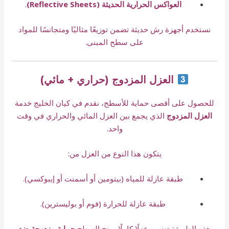
العواكس الحرارية الحديثة (Reflective Sheets)
.
نستخدم أجهزة رش حديثة تضمن توزيعًا مثاليًا ومتجانسًا للمواد
على سطح المبنى.
العزل المزدوج (حراري + مائي)
للحصول على أقصى حماية للأسطح، نقدم في كيان الخليج خدمة
العزل المزدوج
الذي يجمع بين العزل المائي والحراري في وقت
واحد.
يتكون هذا النوع من العزل من:
طبقة عازلة للمياه (بيتومين أو أسمنت أو إيبوكسي).
طبقة عازلة للحرارة (فوم أو بوليسترين).
هذه الطريقة تضمن عزلًا كاملًا يمنح السطح
حماية مزدوجة ضد