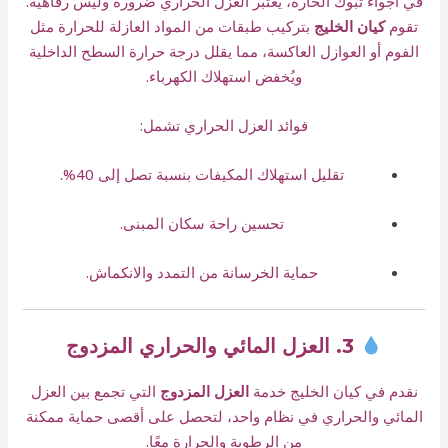
في أجواء تبوك الحارة، يُعتبر العزل الحراري ضرورة وليس رفاهية.
تقوم
كيان الخليج
بتركيب طبقات من المواد العازلة للحرارة مثل
الفوم أو العوازل العاكسة، مما يقلل درجة حرارة السطح الداخلية
ويُخفض استهلاك الكهرباء.
فوائد العزل الحراري تشمل:
تقليل استهلاك المكيفات بنسبة تصل إلى 40%.
تحسين راحة سكان المبنى.
حماية الخرسانة من التمدد والانكماش.
3. العزل المائي والحراري المزدوج
نقدم في كيان الخليج خدمة
العزل المزدوج
التي تجمع بين العزل
المائي والحراري في نظام واحد، لتحصل على أقصى حماية ممكنة
من الرطوبة والحرارة معًا.