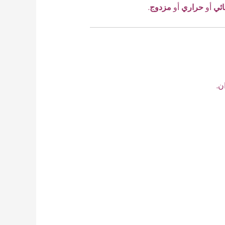
ئي
أو
حراري
أو
مزدوج
.
ن.