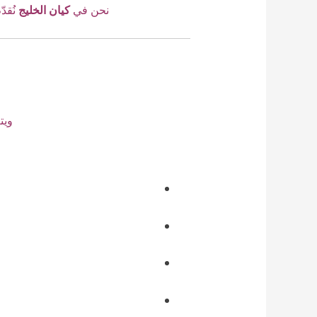
نحن في
كيان الخليج
نُقد
ويت