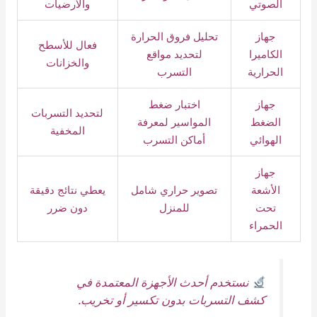
الصوتي
والأرضيات
جهاز
تحليل فروق الحرارة
فعال للأسطح
الكاميرا
لتحديد مواقع
والخزانات
الحرارية
التسرب
جهاز
اختبار ضغط
لتحديد التسربات
الضغط
المواسير لمعرفة
المخفية
الهوائي
أماكن التسرب
جهاز
الأشعة
تصوير حراري شامل
يعطي نتائج دقيقة
تحت
للمنزل
دون ضرر
الحمراء
نستخدم أحدث الأجهزة المعتمدة في
كشف التسربات بدون تكسير أو تخريب.