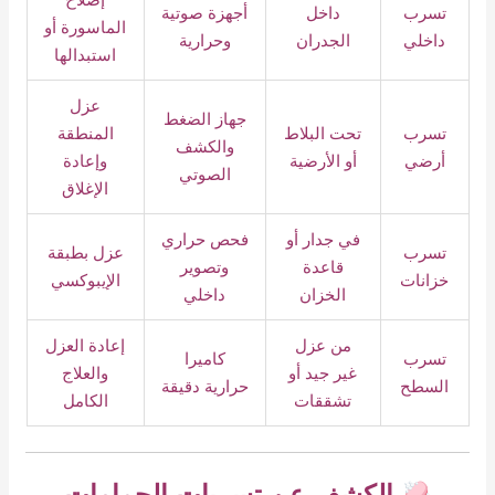
تسرب
داخل
أجهزة صوتية
الماسورة أو
داخلي
الجدران
وحرارية
استبدالها
عزل
جهاز الضغط
تسرب
تحت البلاط
المنطقة
والكشف
أرضي
أو الأرضية
وإعادة
الصوتي
الإغلاق
في جدار أو
فحص حراري
تسرب
عزل بطبقة
قاعدة
وتصوير
خزانات
الإيبوكسي
الخزان
داخلي
من عزل
إعادة العزل
تسرب
كاميرا
غير جيد أو
والعلاج
السطح
حرارية دقيقة
تشققات
الكامل
الكشف عن تسربات الحمامات