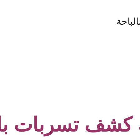
باحة
كشف تسربات بال