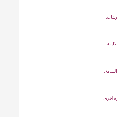
وشات.
أليفة.
لسامة.
ة أخرى.